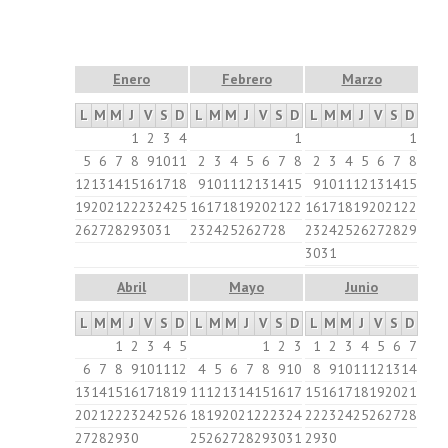
Enero
Febrero
Marzo
L
M
M
J
V
S
D
L
M
M
J
V
S
D
L
M
M
J
V
S
D
1
2
3
4
1
1
5
6
7
8
9
10
11
2
3
4
5
6
7
8
2
3
4
5
6
7
8
12
13
14
15
16
17
18
9
10
11
12
13
14
15
9
10
11
12
13
14
15
19
20
21
22
23
24
25
16
17
18
19
20
21
22
16
17
18
19
20
21
22
26
27
28
29
30
31
23
24
25
26
27
28
23
24
25
26
27
28
29
30
31
Abril
Mayo
Junio
L
M
M
J
V
S
D
L
M
M
J
V
S
D
L
M
M
J
V
S
D
1
2
3
4
5
1
2
3
1
2
3
4
5
6
7
6
7
8
9
10
11
12
4
5
6
7
8
9
10
8
9
10
11
12
13
14
13
14
15
16
17
18
19
11
12
13
14
15
16
17
15
16
17
18
19
20
21
20
21
22
23
24
25
26
18
19
20
21
22
23
24
22
23
24
25
26
27
28
27
28
29
30
25
26
27
28
29
30
31
29
30