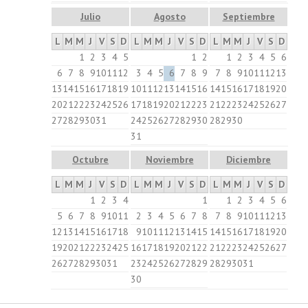
Julio
Agosto
Septiembre
L
M
M
J
V
S
D
L
M
M
J
V
S
D
L
M
M
J
V
S
D
1
2
3
4
5
1
2
1
2
3
4
5
6
6
7
8
9
10
11
12
3
4
5
6
7
8
9
7
8
9
10
11
12
13
13
14
15
16
17
18
19
10
11
12
13
14
15
16
14
15
16
17
18
19
20
20
21
22
23
24
25
26
17
18
19
20
21
22
23
21
22
23
24
25
26
27
27
28
29
30
31
24
25
26
27
28
29
30
28
29
30
31
Octubre
Noviembre
Diciembre
L
M
M
J
V
S
D
L
M
M
J
V
S
D
L
M
M
J
V
S
D
1
2
3
4
1
1
2
3
4
5
6
5
6
7
8
9
10
11
2
3
4
5
6
7
8
7
8
9
10
11
12
13
12
13
14
15
16
17
18
9
10
11
12
13
14
15
14
15
16
17
18
19
20
19
20
21
22
23
24
25
16
17
18
19
20
21
22
21
22
23
24
25
26
27
26
27
28
29
30
31
23
24
25
26
27
28
29
28
29
30
31
30