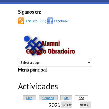
Pasar al contenido principal
Síganos en:
This site (RSS)
Facebook
Alumni
Colegio
Obradoiro
Menú principal
Actividades
Solapas principales
Mes
Semana
Día
Año
(solapa activa)
2026
« Prev
Next »